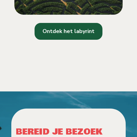
Ontdek het labyrint
BEREID JE BEZOEK