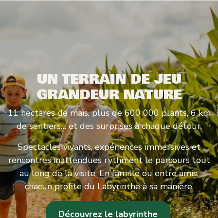
UN TERRAIN DE JEU
GRANDEUR NATURE
11 hectares de maïs, plus de 600 000 plants, 6 km
de sentiers… et des surprises à chaque détour.
Spectacles vivants, expériences immersives et
rencontres inattendues rythment le parcours tout
au long de la visite. En famille ou entre amis,
chacun profite du Labyrinthe à sa manière.
Découvrez le labyrinthe